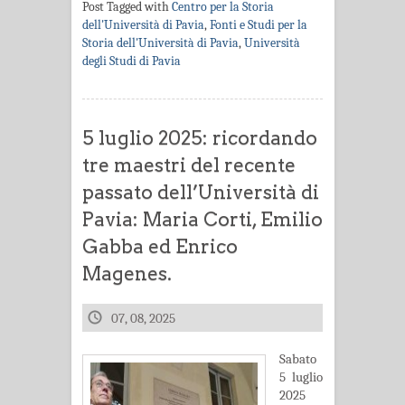
Post Tagged with
Centro per la Storia
dell'Università di Pavia
,
Fonti e Studi per la
Storia dell'Università di Pavia
,
Università
degli Studi di Pavia
5 luglio 2025: ricordando
tre maestri del recente
passato dell’Università di
Pavia: Maria Corti, Emilio
Gabba ed Enrico
Magenes.
07, 08, 2025
Sabato
5 luglio
2025