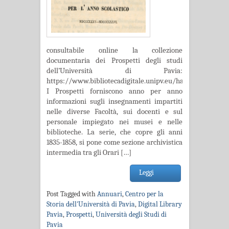
consultabile online la collezione
documentaria dei Prospetti degli studi
dell’Università di Pavia:
https://www.bibliotecadigitale.unipv.eu/handle/20.500.1
I Prospetti forniscono anno per anno
informazioni sugli insegnamenti impartiti
nelle diverse Facoltà, sui docenti e sul
personale impiegato nei musei e nelle
biblioteche. La serie, che copre gli anni
1835-1858, si pone come sezione archivistica
intermedia tra gli Orari […]
Leggi
Post Tagged with
Annuari
,
Centro per la
Storia dell'Università di Pavia
,
Digital Library
Pavia
,
Prospetti
,
Università degli Studi di
Pavia