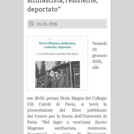
antifascista, resistente,
deportato”
01, 20, 2026
Venerdì
23
gennaio
2026,
alle
ore 18:00, presso l’Aula Magna del Collegio
F.lli Cairoli di Pavia, si terrà la
presentazione del libro pubblicato
dal Centro per la Storia dell’Università di
Pavia “Nel lager a vent’anni: Enrico
Magenes antifascista, resistente,