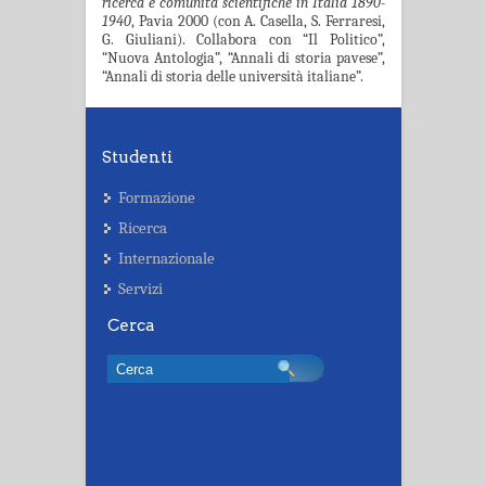
ricerca e comunità scientifiche in Italia 1890-
1940
, Pavia 2000 (con A. Casella, S. Ferraresi,
G. Giuliani). Collabora con “Il Politico”,
“Nuova Antologia”, “Annali di storia pavese”,
“Annali di storia delle università italiane”.
Studenti
Formazione
Ricerca
Internazionale
Servizi
Cerca