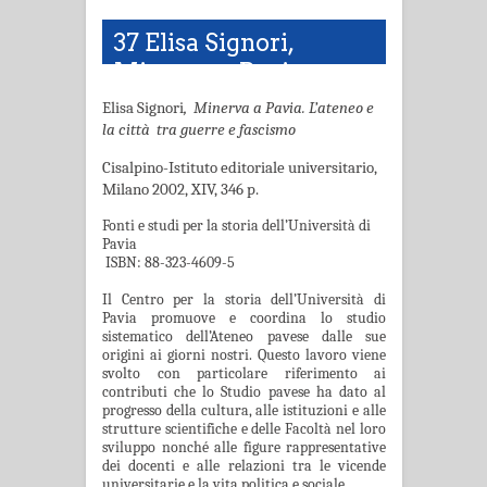
37 Elisa Signori,
Minerva a Pavia.
L’ateneo e la città tra
Elisa Signori
, Minerva a Pavia.
L’ateneo e
guerre e fascismo
la città
tra guerre e fascismo
Cisalpino-Istituto editoriale universitario,
Milano 2002, XIV, 346 p.
Fonti e studi per la storia dell’Università di
Pavia
ISBN:
88-323-4609-5
Il Centro per la storia dell’Università di
Pavia promuove e coordina lo studio
sistematico dell’Ateneo pavese dalle sue
origini ai giorni nostri. Questo lavoro viene
svolto con particolare riferimento ai
contributi che lo Studio pavese ha dato al
progresso della cultura, alle istituzioni e alle
strutture scientifiche e delle Facoltà nel loro
sviluppo nonché alle figure rappresentative
dei docenti e alle relazioni tra le vicende
universitarie e la vita politica e sociale.