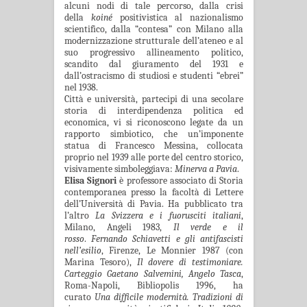
alcuni nodi di tale percorso, dalla crisi
della
koiné
positivistica al nazionalismo
scientifico, dalla “contesa” con Milano alla
modernizzazione strutturale dell’ateneo e al
suo progressivo allineamento politico,
scandito dal giuramento del 1931 e
dall’ostracismo di studiosi e studenti “ebrei”
nel 1938.
Città e università, partecipi di una secolare
storia di interdipendenza politica ed
economica, vi si riconoscono legate da un
rapporto simbiotico, che un’imponente
statua di Francesco Messina, collocata
proprio nel 1939 alle porte del centro storico,
visivamente simboleggiava:
Minerva a Pavia
.
Elisa Signori
è professore associato di Storia
contemporanea presso la facoltà di Lettere
dell’Università di Pavia. Ha pubblicato tra
l’altro
La Svizzera e i fuorusciti italiani
,
Milano, Angeli 1983,
Il verde e il
rosso
.
Fernando Schiavetti e gli antifascisti
nell’esilio
, Firenze, Le Monnier 1987 (con
Marina Tesoro),
Il dovere di testimoniare.
Carteggio Gaetano Salvemini, Angelo Tasca
,
Roma-Napoli, Bibliopolis 1996, ha
curato
Una difficile modernità. Tradizioni di