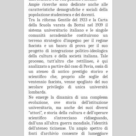
Ampie ricerche sono dedicate anche alle
caratteristiche demografiche e sociali della
popolazione studentesca e dei docenti.
Tra la riforma Gentile del 1923 e la Carta
della Scuola varata da Bottai nel 1939 il
sistema universitario italiano e le singole
comunità accademiche costituirono un
terreno strategico d’impegno per il regime
fascista e un banco di prova per il suo
progetto di integrazione politico-ideologica
della cultura e della società italiana. Tale
processo, tutt’altro che rettilineo, è qui
analizzato a partire dal caso di Pavia, ossia di
un ateneo di antico prestigio storico e
scientifico che, proprio alle soglie del
ventennio fascista, venne spogliato del suo
secolare privilegio di unica università
lombarda.
Ne emerge la dinamica di una complessa
evoluzione, ove storia dell’istituzione
universitaria, ma anche dei suoi diversi
“attori”, e storia della cultura e dell’operare
scientifico s’intrecciano ridisegnando,
dall’una all’altra guerra mondiale, l’identità
dell’ateneo ticinense. Un ampio spettro di
fonti d’archivio consente di lumeggiare