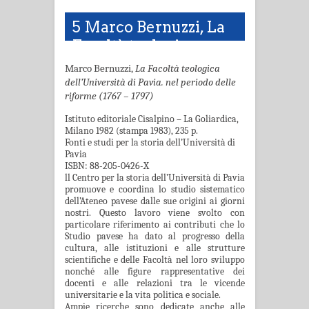
5 Marco Bernuzzi, La
Facoltà teologica
dell’Università di Pavia
Marco Bernuzzi,
La Facoltà teologica
nel periodo delle
dell’Università di Pavia.
nel periodo delle
riforme (1767 – 1797)
riforme
Istituto editoriale Cisalpino – La Goliardica,
Milano 1982 (stampa 1983), 235 p.
Fonti e studi per la storia dell’Università di
Pavia
ISBN:
88-205-0426-X
ll Centro per la storia dell’Università di Pavia
promuove e coordina lo studio sistematico
dell’Ateneo pavese dalle sue origini ai giorni
nostri. Questo lavoro viene svolto con
particola­re riferimento ai contributi che lo
Studio pavese ha dato al progresso della
cultura, alle istitu­zioni e alle strutture
scientifiche e delle Facoltà nel loro sviluppo
nonché alle figure rappresentative dei
docenti e alle relazioni tra le vicende
universitarie e la vita politica e sociale.
Ampie ricerche sono dedicate anche alle