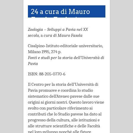
24 a cura di Mauro
Fasola, Zoologia –
Sviluppi a Pavia nel XX
Zoologia – Sviluppi a Pavia nel XX
secolo
secolo,
a
cura di
Mauro Fasola
Cisalpino-Istituto editoriale universitario,
Milano 1995, 274 p.
Fonti e studi per la storia dell’Università di
Pavia
ISBN: 88-205-0770-6
Il Centro per la storia dell’Università di
Pavia promuove e coordina lo studio
sistematico dell’Ateneo pavese dalle sue
origini ai giorni nostri. Questo lavoro viene
svolto con particola­re riferimento ai
contributi che lo Studio pavese ha dato al
progresso della cultura, alle istitu­zioni e
alle strutture scientifiche e delle Facoltà
nel loro sviluppo nonché alle figure