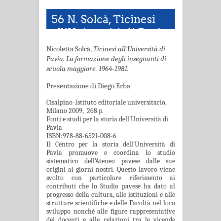
56 N. Solcà, Ticinesi
all’Università di Pavia
Nicoletta Solcà,
Ticinesi all’Università di
Pavia. La formazione degli insegnanti di
scuola maggiore. 1964-1981.
Presentazione di Diego Erba
Cisalpino-Istituto editoriale universitario,
Milano 2009, 268 p.
Fonti e studi per la storia dell’Università di
Pavia
ISBN:
978-88-6521-008-6
Il Centro per la storia dell’Università di
Pavia promuove e coordina lo studio
sistematico dell’Ateneo pavese dalle sue
origini ai giorni nostri. Questo lavoro viene
svolto con particolare riferimento ai
contributi che lo Studio pavese ha dato al
progresso della cultura, alle istituzioni e alle
strutture scientifiche e delle Facoltà nel loro
sviluppo nonché alle figure rappresentative
dei docenti e alle relazioni tra le vicende