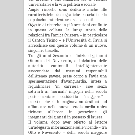
universitarie e la vita politica e sociale.
Ampie ricerche sono dedicate anche alle
caratteristiche demografiche e sociali della
popolazione studentesca e dei docenti.
Oggetto di ricerche in più occasioni confluite
in questa collana, la lunga storia delle
relazioni fra l’amica Svizzera – in particolare
il Canton Ticino – e l’Università di Pavia si
arricchisce con questo volume di un nuovo,
singolare tassello.
Tra gli anni Sessanta e l’inizio degli anni
Ottanta del Novecento, a iniziativa delle
autorità cantonali intelligentemente
assecondate dai massimi responsabili
dell’Ateneo pavese, prese corpo a Pavia una
sperimentazione d’avanguardia, intesa a
riqualificare ‘in carriera’- cioè senza
sottrarli ai ‘normali’ impegni nella scuola
postelementare cosiddetta “maggiore”—
maestri che si immaginavano destinati ad
affiancare nella nuova scuola media unica
ticinese, all’epoca in gestazione, gli
insegnanti dei ginnasi in possesso di laurea.
Il volume, dopo aver offerto al lettore
un’adeguata informazione sulle vicende – tra
Otto e Novecento – della scuola maggiore