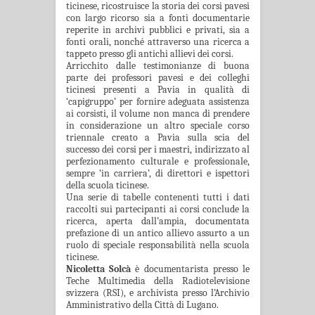
ticinese, ricostruisce la storia dei corsi pavesi
con largo ricorso sia a fonti documentarie
reperite in archivi pubblici e privati, sia a
fonti orali, nonché attraverso una ricerca a
tappeto presso gli antichi allievi dei corsi.
Arricchito dalle testimonianze di buona
parte dei professori pavesi e dei colleghi
ticinesi presenti a Pavia in qualità di
‘capigruppo’ per fornire adeguata assistenza
ai corsisti, il volume non manca di prendere
in considerazione un altro speciale corso
triennale creato a Pavia sulla scia del
successo dei corsi per i maestri, indirizzato al
perfezionamento culturale e professionale,
sempre ‘in carriera’, di direttori e ispettori
della scuola ticinese.
Una serie di tabelle contenenti tutti i dati
raccolti sui partecipanti ai corsi conclude la
ricerca, aperta dall’ampia, documentata
prefazione di un antico allievo assurto a un
ruolo di speciale responsabilità nella scuola
ticinese.
Nicoletta Solcà
è documentarista presso le
Teche Multimedia della Radiotelevisione
svizzera (RSI), e archivista presso l’Archivio
Amministrativo della Città di Lugano.